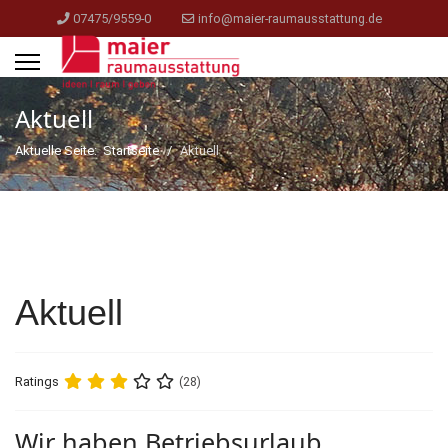
07475/9559-0
info@maier-raumausstattung.de
Aktuell
Aktuelle Seite:
Startseite
Aktuell
Aktuell
Ratings
(28)
Wir haben Betriebsurlaub